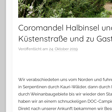
Coromandel Halbinsel un
Küstenstraße und zu Gas
Veröffentlicht am
24. Oktober 2019
v
o
n
M
i
Wir verabschiedeten uns vom Norden und fuhren
c
in Serpentinen durch Kauri-Wälder, dann durch
h
durch Weinanbaugebiete bis wir wieder den Sta
a
haben wir an einem schnuckeligen DOC-Campin
e
l
Direkt nach unserer Ankunft bekammen wir Besu