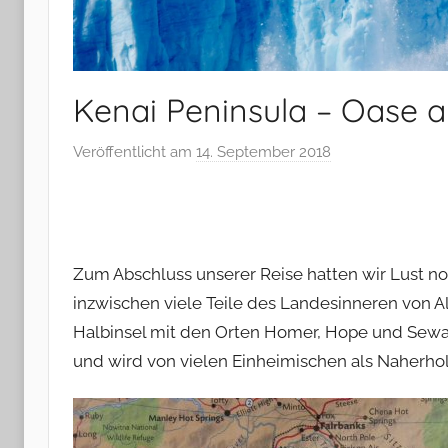
Kenai Peninsula – Oase 
Veröffentlicht am
14. September 2018
v
o
n
M
i
Zum Abschluss unserer Reise hatten wir Lust 
c
inzwischen viele Teile des Landesinneren von A
h
Halbinsel mit den Orten Homer, Hope und Seward
a
und wird von vielen Einheimischen als Naherh
e
l
&
B