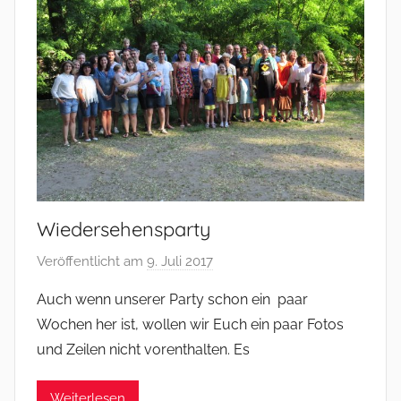
a
r
a
Wiedersehensparty
Veröffentlicht am
9. Juli 2017
v
o
Auch wenn unserer Party schon ein paar
n
Wochen her ist, wollen wir Euch ein paar Fotos
M
und Zeilen nicht vorenthalten. Es
i
c
Weiterlesen
h