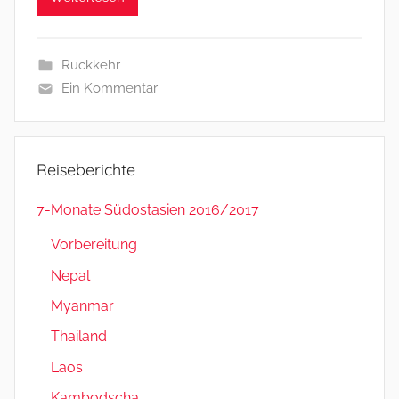
a
e
Rückkehr
l
Ein Kommentar
&
B
a
r
Reiseberichte
b
a
7-Monate Südostasien 2016/2017
r
Vorbereitung
a
Nepal
Myanmar
Thailand
Laos
Kambodscha