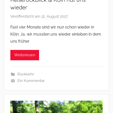
wieder
Veröffentlicht am
12. August 2017
v
o
Fast vier Monate sind wir nun schon wieder in
n
Köln. Ja, wir mussten uns wieder einleben in dem
M
uns früher
i
c
Weiterlesen
h
a
e
Rückkehr
l
Ein Kommentar
&
B
a
r
b