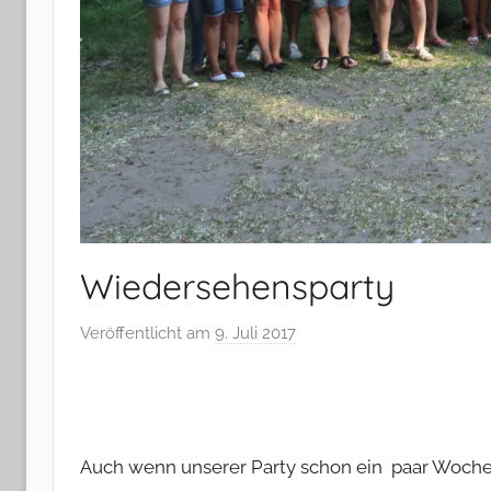
Wiedersehensparty
Veröffentlicht am
9. Juli 2017
v
o
n
M
i
Auch wenn unserer Party schon ein paar Wochen 
c