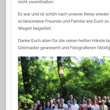
nicht vorenthalten.
h
a
Es war und ist schön nach unserer Reise wiede
e
so besondere Freunde und Familie wie Euch zu h
l
Wegen begleitet.
&
B
Danke Euch allen für die vielen helfen Hände bei
a
Grillmaster gewesen!) und Fotografieren (Wolfga
r
b
a
r
a