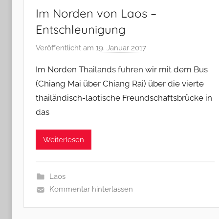
Im Norden von Laos –
Entschleunigung
Veröffentlicht am
19. Januar 2017
v
o
Im Norden Thailands fuhren wir mit dem Bus
n
(Chiang Mai über Chiang Rai) über die vierte
M
thailändisch-laotische Freundschaftsbrücke in
i
das
c
h
a
Weiterlesen
e
l
&
Laos
B
Kommentar hinterlassen
a
r