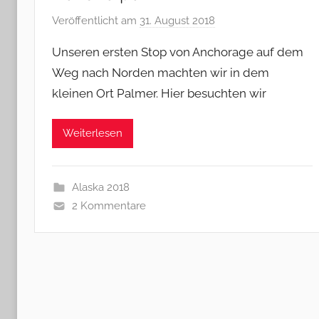
Veröffentlicht am
31. August 2018
v
o
Unseren ersten Stop von Anchorage auf dem
n
Weg nach Norden machten wir in dem
M
kleinen Ort Palmer. Hier besuchten wir
i
c
h
Weiterlesen
a
e
l
Alaska 2018
&
2 Kommentare
B
a
r
b
a
r