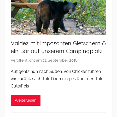
Valdez mit imposanten Gletschern &
ein Bär auf unserem Campingplatz
Veröffentlicht am
11. September 2018
v
o
Auf geht’s nun nach Süden. Von Chicken fuhren
n
wir zurück nach Tok. Dann ging es über den Tok
M
Cutoff bis
i
c
Weiterlesen
h
a
e