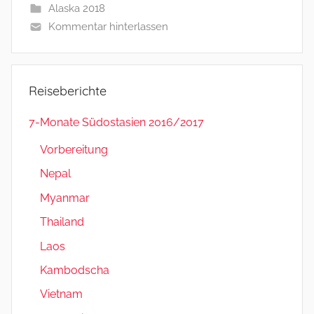
Alaska 2018
l
Kommentar hinterlassen
&
B
a
r
Reiseberichte
b
a
7-Monate Südostasien 2016/2017
r
Vorbereitung
a
Nepal
Myanmar
Thailand
Laos
Kambodscha
Vietnam