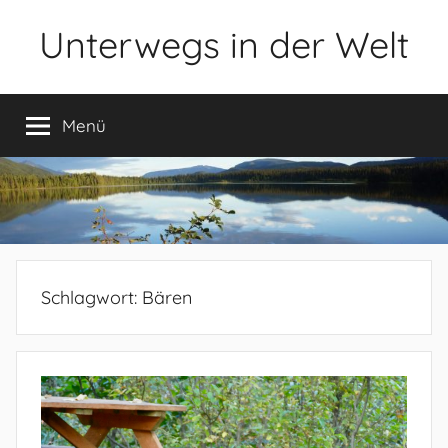
Zum
Unterwegs in der Welt
Inhalt
springen
packende
Reiseberichte
Menü
aus
aller
Welt
Schlagwort:
Bären