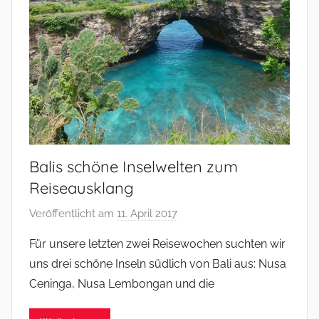
Balis schöne Inselwelten zum
Reiseausklang
Veröffentlicht am
11. April 2017
v
o
Für unsere letzten zwei Reisewochen suchten wir
n
uns drei schöne Inseln südlich von Bali aus: Nusa
M
Ceninga, Nusa Lembongan und die
i
c