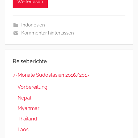
Weiterlesen
h
a
e
Indonesien
l
Kommentar hinterlassen
&
B
a
r
Reiseberichte
b
a
7-Monate Südostasien 2016/2017
r
Vorbereitung
a
Nepal
Myanmar
Thailand
Laos