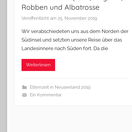
Robben und Albatrosse
Veröffentlicht am
25. November 2019
v
o
Wir verabschiedeten uns aus dem Norden der
n
Südinsel und setzten unsere Reise über das
M
Landesinnere nach Süden fort. Da die
i
c
h
Weiterlesen
a
e
l
Elternzeit in Neuseeland 2019
&
Ein Kommentar
B
a
r
b