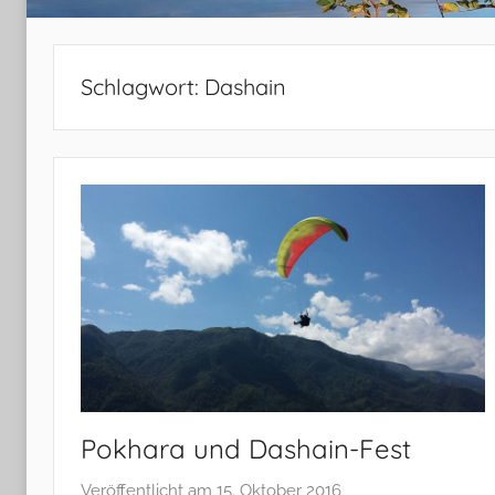
Schlagwort:
Dashain
Pokhara und Dashain-Fest
Veröffentlicht am
15. Oktober 2016
v