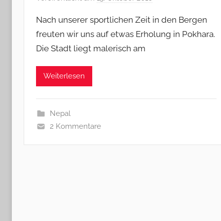
o
Nach unserer sportlichen Zeit in den Bergen
n
freuten wir uns auf etwas Erholung in Pokhara.
M
Die Stadt liegt malerisch am
i
c
h
Weiterlesen
a
e
l
Nepal
&
2 Kommentare
B
a
r
b
a
r
a